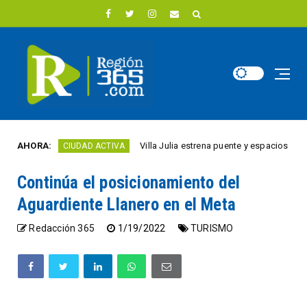
AHORA:
Villa Julia estrena puente y espacios comerciales
CIUDAD ACTIVA
Continúa el posicionamiento del
Aguardiente Llanero en el Meta
Redacción 365
1/19/2022
TURISMO