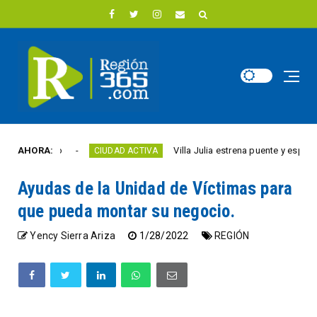
ste año
AHORA:
Villa Julia estrena puente y espacios com
CIUDAD ACTIVA
Ayudas de la Unidad de Víctimas para
que pueda montar su negocio.
Yency Sierra Ariza
1/28/2022
REGIÓN