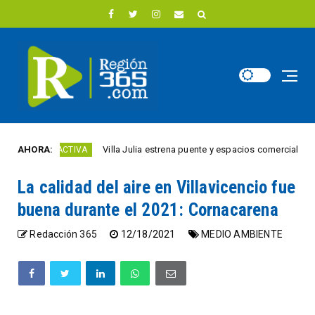
AHORA:
Villa Julia estrena puente y espacios comerciales renova
IUDAD ACTIVA
La calidad del aire en Villavicencio fue
buena durante el 2021: Cornacarena
Redacción 365
12/18/2021
MEDIO AMBIENTE