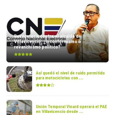
Revocatoria contra el alcalde de
Villavicencio: ¿inconformismo o
revanchismo político?
Así quedó el nivel de ruido permitido
para motocicletas con ...
Unión Temporal Vinard operará el PAE
en Villavicencio desde ...