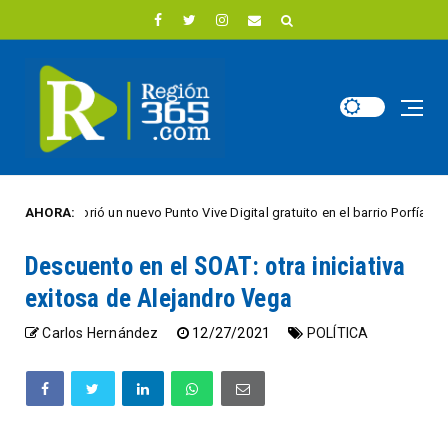
ncio abrió un nuevo Punto Vive Digital gratuito en el barrio Porfía
AHORA:
CIU
Descuento en el SOAT: otra iniciativa
exitosa de Alejandro Vega
Carlos Hernández
12/27/2021
POLÍTICA