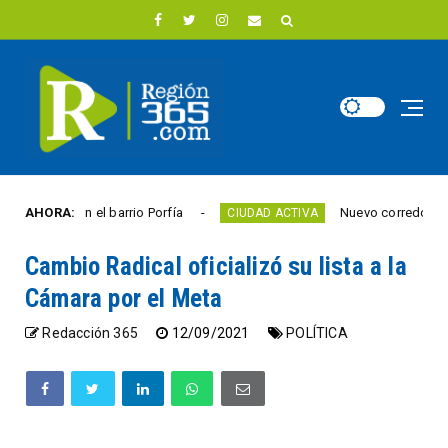
ito en el barrio Porfía
AHORA:
Nuevo corredor peatonal de
CIUDAD ACTIVA
Cambio Radical oficializó su lista a la
Cámara por el Meta
Redacción 365
12/09/2021
POLÍTICA