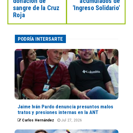
donación de
acumulados de
sangre de la Cruz
'Ingreso Solidario'
Roja
PODRÍA INTERSARTE
Jaime Iván Pardo denuncia presuntos malos
tratos y presiones internas en la ANT
Carlos Hernández
Jul 27, 2026