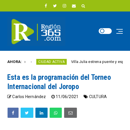
ste año
AHORA:
Villa Julia estrena puente y espacios co
CIUDAD ACTIVA
Esta es la programación del Torneo
Internacional del Joropo
Carlos Hernández
11/06/2021
CULTURA