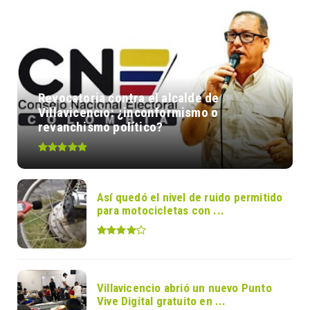
Revocatoria contra el alcalde de
Villavicencio: ¿inconformismo o
revanchismo político?
Así quedó el nivel de ruido permitido
para motocicletas con ...
Villavicencio abrió un nuevo Punto
Vive Digital gratuito en ...