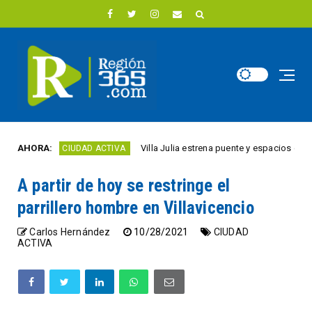
AHORA:
Villa Julia estrena puente y espacios comerciales
CIUDAD ACTIVA
A partir de hoy se restringe el
parrillero hombre en Villavicencio
Carlos Hernández
10/28/2021
CIUDAD
ACTIVA