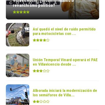
Villavicencio: ¿inconformismo o
revanchismo político?
Así quedó el nivel de ruido permitido
para motocicletas con ...
Unión Temporal Vinard operará el PAE
en Villavicencio desde ...
Alborada iniciará la modernización de
los semáforos de Villa...