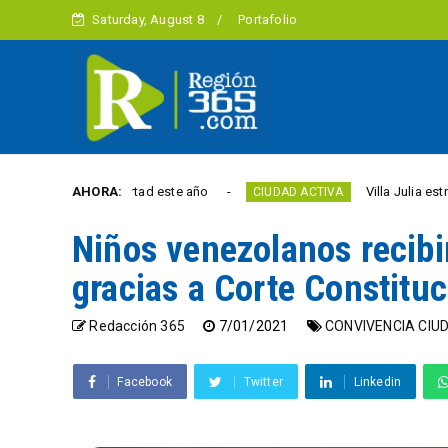
Saturday, August 8
Portafolio
n la libertad este año
AHORA:
Villa Julia estrena puente
CIUDAD ACTIVA
Niños venezolanos recib
gracias a Corte Constituc
Redacción 365
7/01/2021
CONVIVENCIA CI
Facebook
Twitter
Linkedin