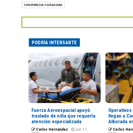
CONVIVENCIA CIUDADANA
PODRÍA INTERSARTE
Fuerza Aeroespacial apoyó
Operativos 
traslado de niña que requería
llegan a C
atención especializada
Alborada en
Carlos Hernández
Jun 17,
Carlos Her