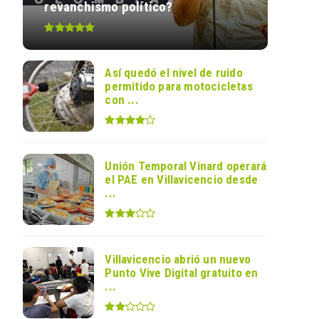
revanchismo político?
Así quedó el nivel de ruido
permitido para motocicletas
con ...
Unión Temporal Vinard operará
el PAE en Villavicencio desde
...
Villavicencio abrió un nuevo
Punto Vive Digital gratuito en
...