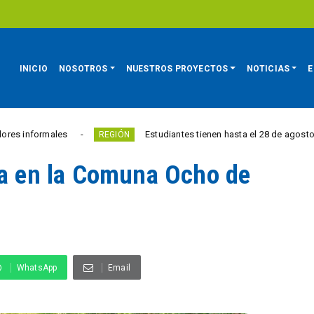
INICIO
NOSOTROS
NUESTROS PROYECTOS
NOTICIAS
E
males
Estudiantes tienen hasta el 28 de agosto para comp
REGIÓN
ua en la Comuna Ocho de
WhatsApp
Email