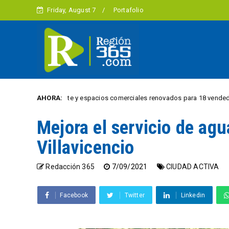
Friday, August 7
Portafolio
 estrena puente y espacios comerciales renovados para 18 vendedores infor
AHORA:
Mejora el servicio de ag
Villavicencio
Redacción 365
7/09/2021
CIUDAD ACTIVA
Facebook
Twitter
Linkedin