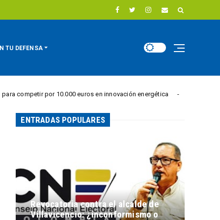
N TU DEFENSA
etir por 10.000 euros en innovación energética
Vi
REGIÓN DIGITAL
ENTRADAS POPULARES
Revocatoria contra el alcalde de
Villavicencio: ¿inconformismo o