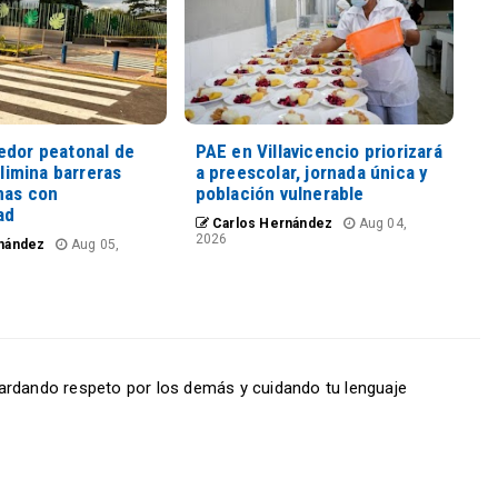
edor peatonal de
PAE en Villavicencio priorizará
elimina barreras
a preescolar, jornada única y
nas con
población vulnerable
ad
Carlos Hernández
Aug 04,
2026
nández
Aug 05,
ardando respeto por los demás y cuidando tu lenguaje