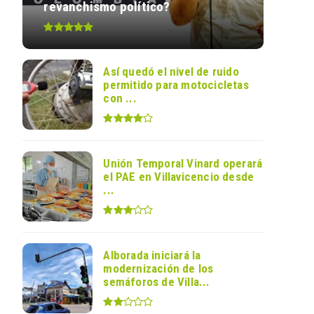
revanchismo político?
Así quedó el nivel de ruido
permitido para motocicletas
con ...
Unión Temporal Vinard operará
el PAE en Villavicencio desde
...
Alborada iniciará la
modernización de los
semáforos de Villa...