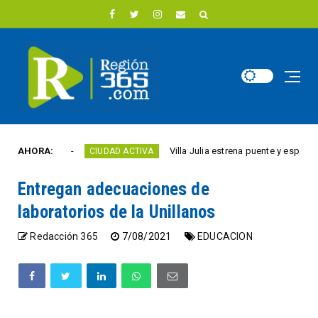
e año
AHORA:
Villa Julia estrena puente y espacios come
CIUDAD ACTIVA
Entregan adecuaciones de
laboratorios de la Unillanos
Redacción 365
7/08/2021
EDUCACION