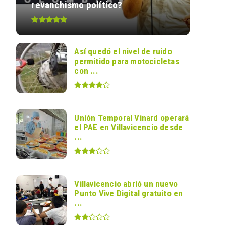
revanchismo político?
Así quedó el nivel de ruido
permitido para motocicletas
con ...
Unión Temporal Vinard operará
el PAE en Villavicencio desde
...
Villavicencio abrió un nuevo
Punto Vive Digital gratuito en
...