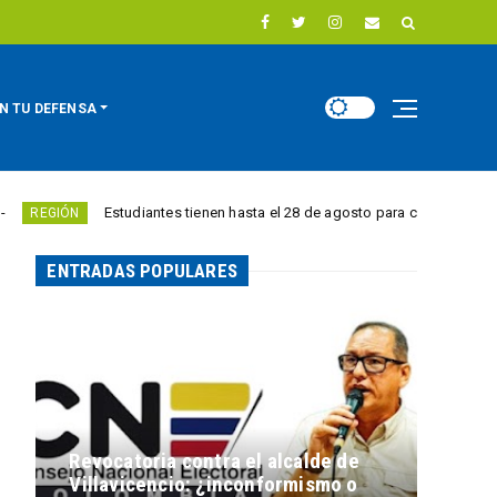
N TU DEFENSA
Estudiantes tienen hasta el 28 de agosto para competir por 10.000 euros 
ENTRADAS POPULARES
Revocatoria contra el alcalde de
Villavicencio: ¿inconformismo o