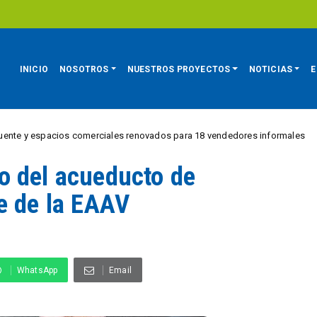
INICIO
NOSOTROS
NUESTROS PROYECTOS
NOTICIAS
E
cios comerciales renovados para 18 vendedores informales
REGIÓN
o del acueducto de
e de la EAAV
WhatsApp
Email