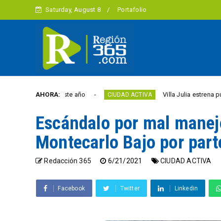
Saturday, August 8
Portafolio
bertad este año
AHORA:
Villa Julia estrena puente y espa
CIUDAD ACTIVA
Escándalo por mal manej
Montecarlo Bajo por part
Redacción 365
6/21/2021
CIUDAD ACTIVA
Facebook
Twitter
Linkedin