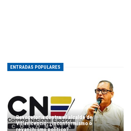
ENTRADAS POPULARES
Revocatoria contra el alcalde de
Villavicencio: ¿inconformismo o
revanchismo político?