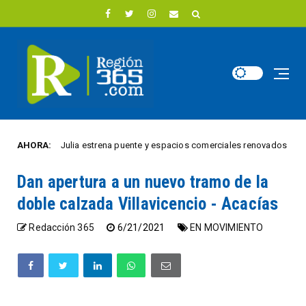
Villa Julia estrena puente y espacios comerciales renovados para 18 ve
AHORA:
Dan apertura a un nuevo tramo de la
doble calzada Villavicencio - Acacías
Redacción 365
6/21/2021
EN MOVIMIENTO