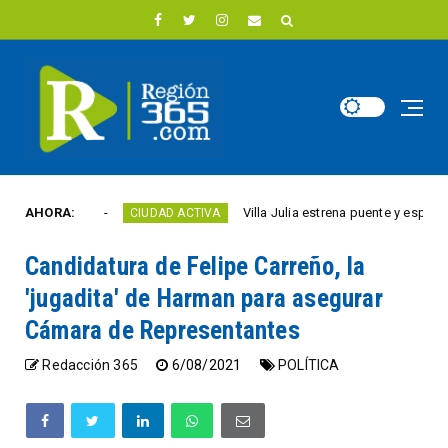
te año
AHORA:
Villa Julia estrena puente y espacios com
CIUDAD ACTIVA
Candidatura de Felipe Carreño, la
'jugadita' de Harman para asegurar
Cámara de Representantes
Redacción 365
6/08/2021
POLÍTICA