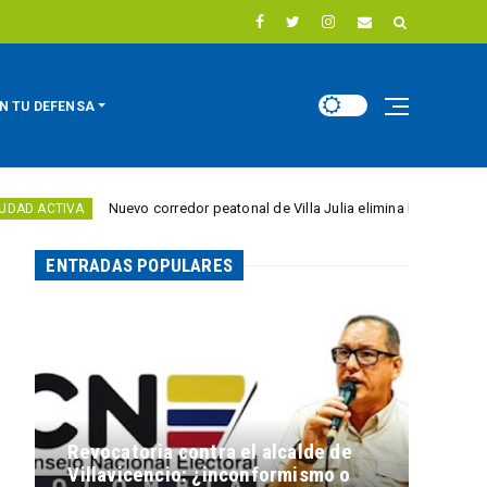
N TU DEFENSA
Nuevo corredor peatonal de Villa Julia elimina barreras para personas c
ENTRADAS POPULARES
Revocatoria contra el alcalde de
Villavicencio: ¿inconformismo o