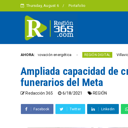
Thursday, August 6
Portafolio
os en innovación energética
AHORA:
Villavicencio abrió un
REGIÓN DIGITAL
Ampliada capacidad de cr
funerarios del Meta
Redacción 365
6/18/2021
REGIÓN
Facebook
Twitter
Linkedin