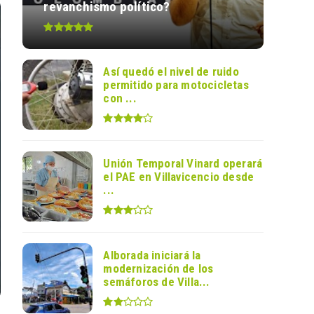
revanchismo político?
Así quedó el nivel de ruido
permitido para motocicletas
con ...
Unión Temporal Vinard operará
el PAE en Villavicencio desde
...
Alborada iniciará la
modernización de los
semáforos de Villa...