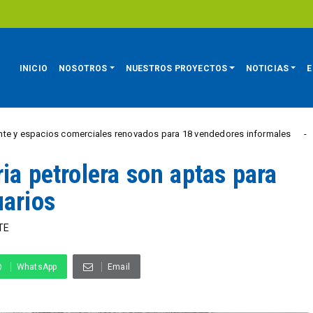
INICIO
NOSOTROS
NUESTROS PROYECTOS
NOTICIAS
E
s comerciales renovados para 18 vendedores informales
Es
REGIÓN
ia petrolera son aptas para
uarios
TE
WhatsApp
Email