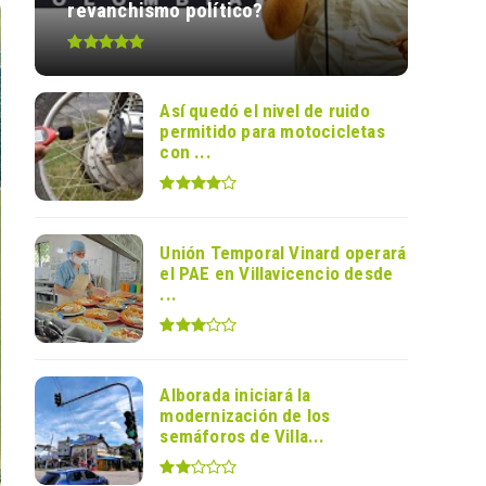
revanchismo político?
Así quedó el nivel de ruido
permitido para motocicletas
con ...
Unión Temporal Vinard operará
el PAE en Villavicencio desde
...
Alborada iniciará la
modernización de los
semáforos de Villa...