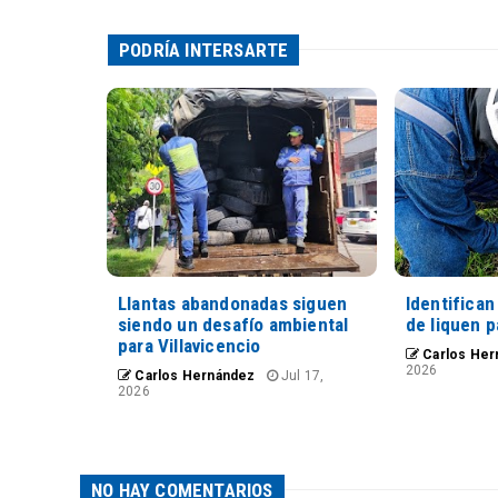
PODRÍA INTERSARTE
Llantas abandonadas siguen
Identifica
siendo un desafío ambiental
de liquen 
para Villavicencio
Carlos Her
2026
Carlos Hernández
Jul 17,
2026
NO HAY COMENTARIOS