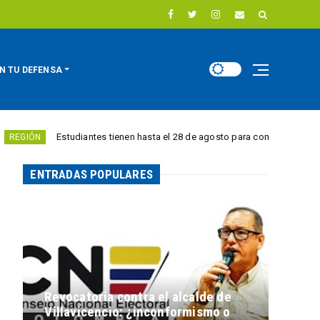
N TU DEFENSA
tudiantes tienen hasta el 28 de agosto para competir por 10.000 euros en i
ENTRADAS POPULARES
Revocatoria contra el alcalde de
Villavicencio: ¿inconformismo o