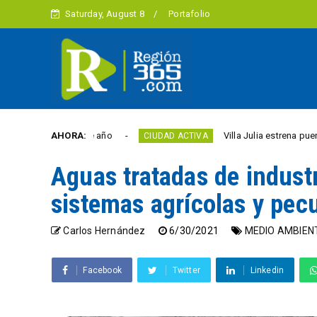
Saturday, August 8
Portafolio
ad este año
AHORA:
Villa Julia estrena puente y espacio
CIUDAD ACTIVA
Aguas tratadas de industr
sistemas agrícolas y pec
Carlos Hernández
6/30/2021
MEDIO AMBIEN
Facebook
Twitter
Linkedin