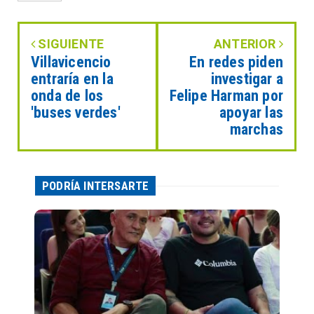
SIGUIENTE
ANTERIOR
Villavicencio
En redes piden
entraría en la
investigar a
onda de los
Felipe Harman por
'buses verdes'
apoyar las
marchas
PODRÍA INTERSARTE