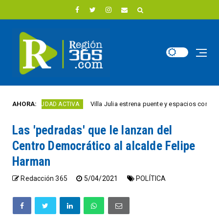
AHORA:
Villa Julia estrena puente y espacios comerciales r
CIUDAD ACTIVA
Las 'pedradas' que le lanzan del
Centro Democrático al alcalde Felipe
Harman
Redacción 365
5/04/2021
POLÍTICA