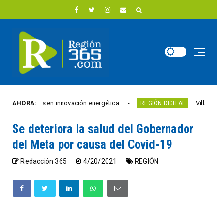
00 euros en innovación energética
AHORA:
Villavicencio ab
REGIÓN DIGITAL
Se deteriora la salud del Gobernador
del Meta por causa del Covid-19
Redacción 365
4/20/2021
REGIÓN