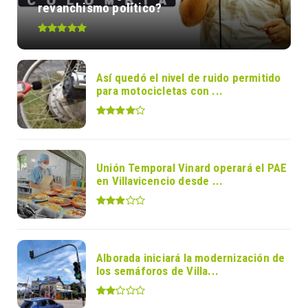
revanchismo político?
Así quedó el nivel de ruido permitido
para motocicletas con ...
Unión Temporal Vinard operará el PAE
en Villavicencio desde ...
Alborada iniciará la modernización de
los semáforos de Villa...