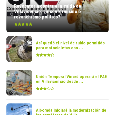
Revocatoria contra el alcalde de
Villavicencio: ¿inconformismo o
revanchismo político?
Así quedó el nivel de ruido permitido
para motocicletas con ...
Unión Temporal Vinard operará el PAE
en Villavicencio desde ...
Alborada iniciará la modernización de