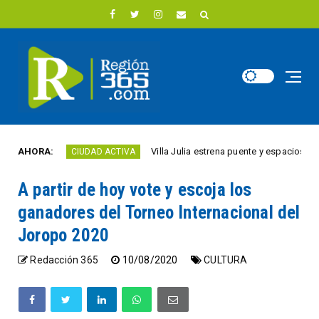
o
AHORA:
Villa Julia estrena puente y espacios comercia
CIUDAD ACTIVA
A partir de hoy vote y escoja los
ganadores del Torneo Internacional del
Joropo 2020
Redacción 365
10/08/2020
CULTURA