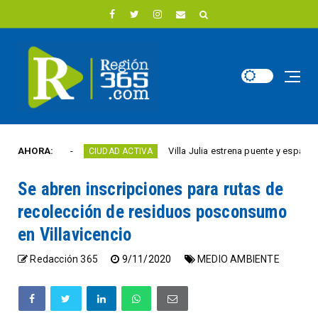
e año
AHORA:
Villa Julia estrena puente y espacios come
CIUDAD ACTIVA
Se abren inscripciones para rutas de
recolección de residuos posconsumo
en Villavicencio
Redacción 365
9/11/2020
MEDIO AMBIENTE