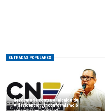
ENTRADAS POPULARES
Revocatoria contra el alcalde de
Villavicencio: ¿inconformismo o
revanchismo político?