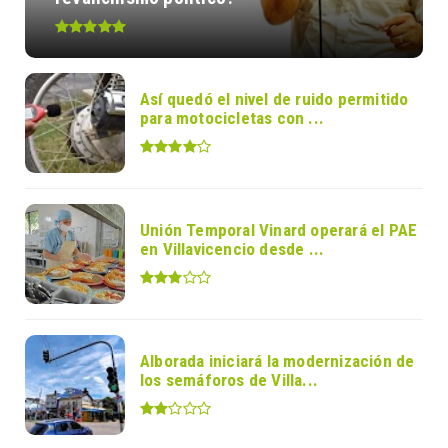
Así quedó el nivel de ruido permitido
para motocicletas con ...
Unión Temporal Vinard operará el PAE
en Villavicencio desde ...
Alborada iniciará la modernización de
los semáforos de Villa...