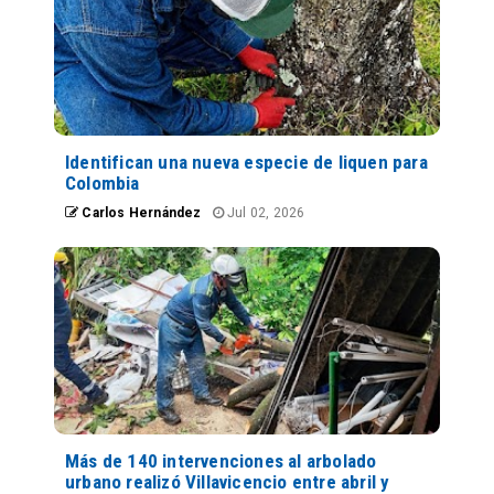
Identifican una nueva especie de liquen para
Colombia
Carlos Hernández
Jul 02, 2026
Más de 140 intervenciones al arbolado
urbano realizó Villavicencio entre abril y