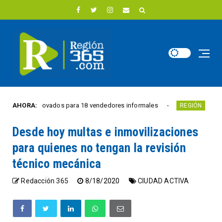
ciales renovados para 18 vendedores informales
AHORA:
Estudiant
REGIÓN
Desde hoy multas e inmovilizaciones
para quienes no tengan la revisión
técnico mecánica
Redacción 365
8/18/2020
CIUDAD ACTIVA