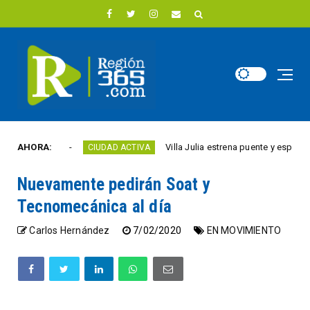
te año
AHORA:
Villa Julia estrena puente y espacios come
CIUDAD ACTIVA
Nuevamente pedirán Soat y
Tecnomecánica al día
Carlos Hernández
7/02/2020
EN MOVIMIENTO