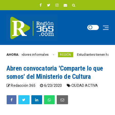
8 vendedores informales
AHORA:
Estudiantes tienen hasta el 28 d
REGIÓN
Abren convocatoria 'Comparte lo que
somos' del Ministerio de Cultura
Redacción 365
6/23/2020
CIUDAD ACTIVA