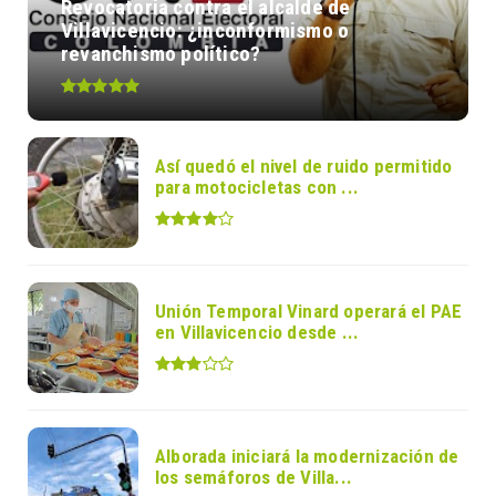
Revocatoria contra el alcalde de
Villavicencio: ¿inconformismo o
revanchismo político?
Así quedó el nivel de ruido permitido
para motocicletas con ...
Unión Temporal Vinard operará el PAE
en Villavicencio desde ...
Alborada iniciará la modernización de
los semáforos de Villa...