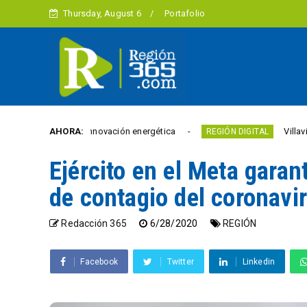
Thursday, August 6
Portafolio
uros en innovación energética
AHORA:
Villavicencio abrió 
REGIÓN DIGITAL
Ejército en el Meta gara
de contagio del coronavi
Redacción 365
6/28/2020
REGIÓN
Facebook
Twitter
Linkedin