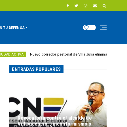
N TU DEFENSA
Nuevo corredor peatonal de Villa Julia elimina barreras para personas
ENTRADAS POPULARES
Revocatoria contra el alcalde de
Villavicencio: ¿inconformismo o