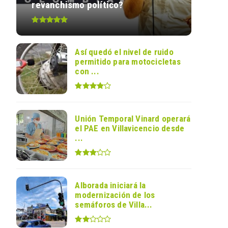
revanchismo político?
Así quedó el nivel de ruido
permitido para motocicletas
con ...
Unión Temporal Vinard operará
el PAE en Villavicencio desde
...
Alborada iniciará la
modernización de los
semáforos de Villa...