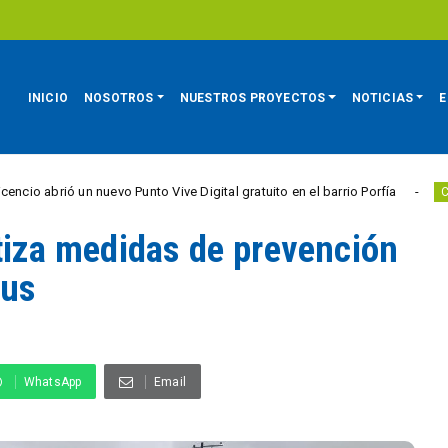
INICIO
NOSOTROS
NUESTROS PROYECTOS
NOTICIAS
E
un nuevo Punto Vive Digital gratuito en el barrio Porfía
CIUDAD ACTIVA
ntiza medidas de prevención
rus
WhatsApp
Email