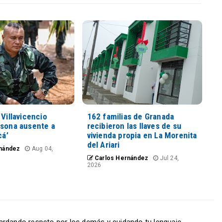
 Villavicencio
162 familias de Granada
rsona ausente a
recibieron las llaves de su
cá’
vivienda propia en La Morenita
del Ariari
nández
Aug 04,
Carlos Hernández
Jul 24,
2026