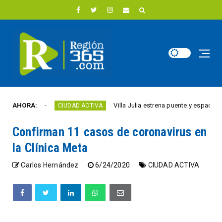
e año
AHORA:
Villa Julia estrena puente y espacios comer
CIUDAD ACTIVA
Confirman 11 casos de coronavirus en
la Clínica Meta
Carlos Hernández
6/24/2020
CIUDAD ACTIVA