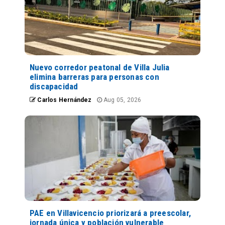
Nuevo corredor peatonal de Villa Julia
elimina barreras para personas con
discapacidad
Carlos Hernández
Aug 05, 2026
PAE en Villavicencio priorizará a preescolar,
jornada única y población vulnerable