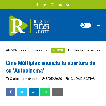
vendedores informales
AHORA:
Estudiantes tienen hasta el 28 de 
REGIÓN
Cine Múltiplex anuncia la apertura de
su 'Autocinema'
Carlos Hernández
6/05/2020
CIUDAD ACTIVA