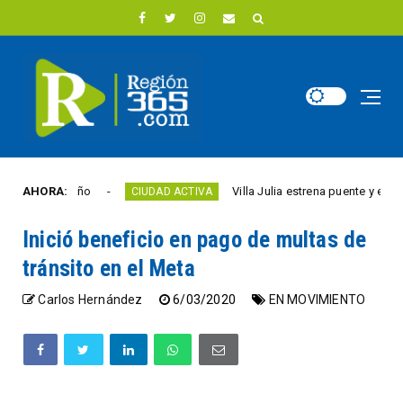
d este año
AHORA:
Villa Julia estrena puente y espacios
CIUDAD ACTIVA
Inició beneficio en pago de multas de
tránsito en el Meta
Carlos Hernández
6/03/2020
EN MOVIMIENTO