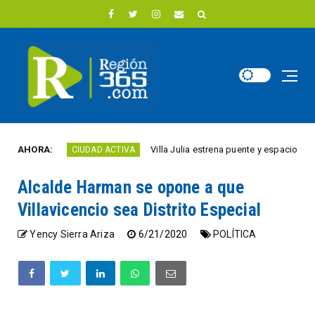
o
AHORA:
Villa Julia estrena puente y espacios comercial
CIUDAD ACTIVA
Alcalde Harman se opone a que
Villavicencio sea Distrito Especial
Yency Sierra Ariza
6/21/2020
POLÍTICA