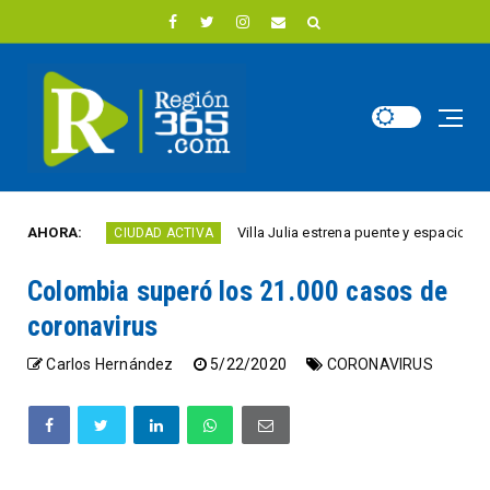
año
AHORA:
Villa Julia estrena puente y espacios comerci
CIUDAD ACTIVA
Colombia superó los 21.000 casos de
coronavirus
Carlos Hernández
5/22/2020
CORONAVIRUS