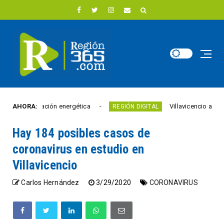
 innovación energética
AHORA:
Villavicencio abrió un nuev
REGIÓN DIGITAL
Hay 184 posibles casos de
coronavirus en estudio en
Villavicencio
Carlos Hernández
3/29/2020
CORONAVIRUS