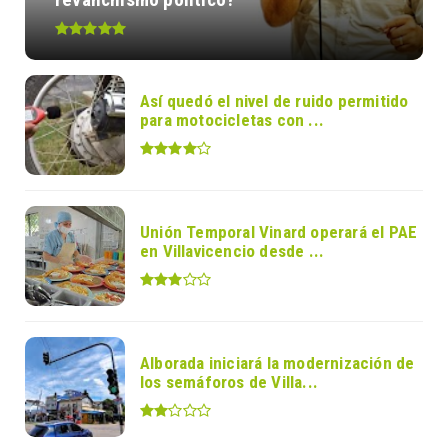
Así quedó el nivel de ruido permitido
para motocicletas con ...
Unión Temporal Vinard operará el PAE
en Villavicencio desde ...
Alborada iniciará la modernización de
los semáforos de Villa...