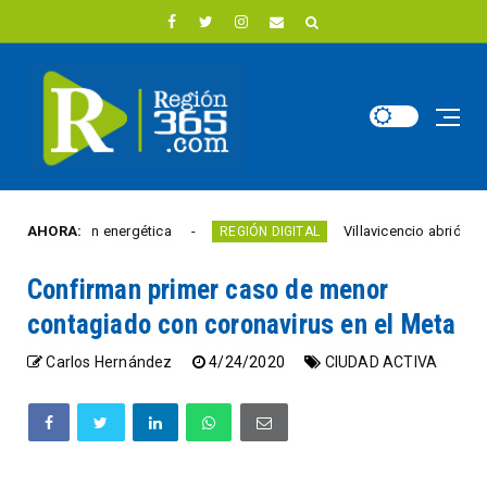
ovación energética
AHORA:
Villavicencio abrió un nuevo Pu
REGIÓN DIGITAL
Confirman primer caso de menor
contagiado con coronavirus en el Meta
Carlos Hernández
4/24/2020
CIUDAD ACTIVA