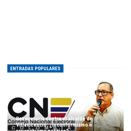
ENTRADAS POPULARES
Revocatoria contra el alcalde de
Villavicencio: ¿inconformismo o
revanchismo político?