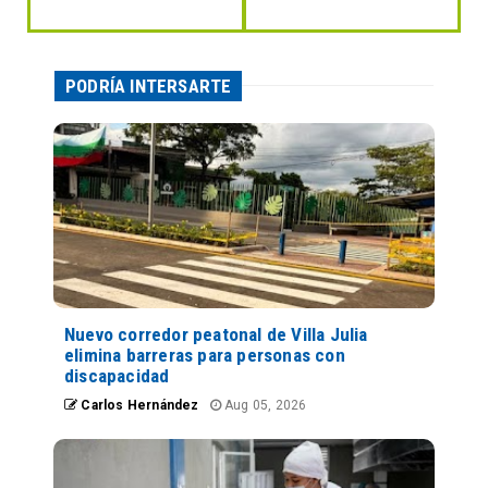
PODRÍA INTERSARTE
Nuevo corredor peatonal de Villa Julia
elimina barreras para personas con
discapacidad
Carlos Hernández
Aug 05, 2026