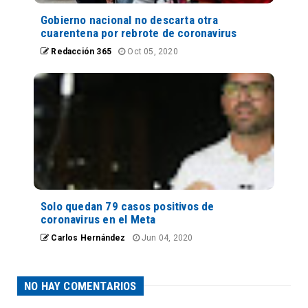
Gobierno nacional no descarta otra
cuarentena por rebrote de coronavirus
Redacción 365
Oct 05, 2020
Solo quedan 79 casos positivos de
coronavirus en el Meta
Carlos Hernández
Jun 04, 2020
NO HAY COMENTARIOS