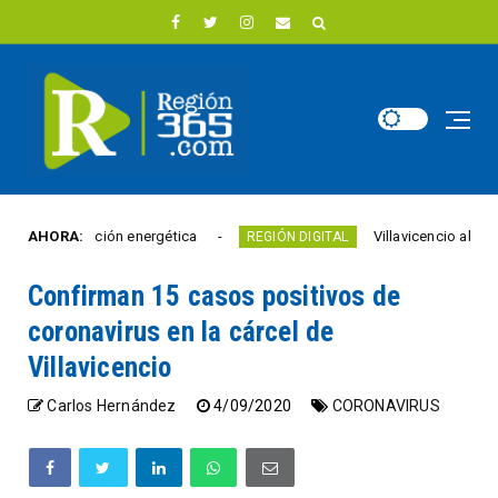
 innovación energética
AHORA:
Villavicencio abrió un nuevo
REGIÓN DIGITAL
Confirman 15 casos positivos de
coronavirus en la cárcel de
Villavicencio
Carlos Hernández
4/09/2020
CORONAVIRUS