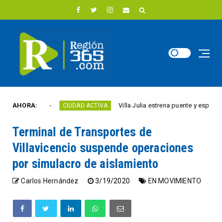
ste año
AHORA:
Villa Julia estrena puente y espacios co
CIUDAD ACTIVA
Terminal de Transportes de
Villavicencio suspende operaciones
por simulacro de aislamiento
Carlos Hernández
3/19/2020
EN MOVIMIENTO