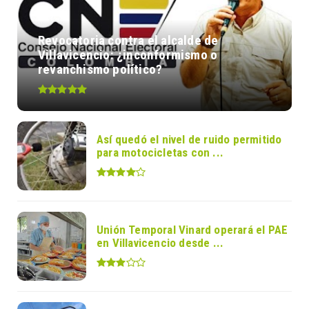
Revocatoria contra el alcalde de
Villavicencio: ¿inconformismo o
revanchismo político?
Así quedó el nivel de ruido permitido
para motocicletas con ...
Unión Temporal Vinard operará el PAE
en Villavicencio desde ...