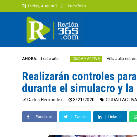
Friday, August 7
Portafolio
 la libertad este año
AHORA:
Villa Julia estrena puente 
CIUDAD ACTIVA
Realizarán controles para
durante el simulacro y la
Carlos Hernández
3/21/2020
CIUDAD ACTIV
Facebook
Twitter
Linkedin