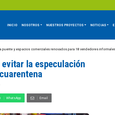
INICIO
NOSOTROS
NUESTROS PROYECTOS
NOTICIAS
E
y espacios comerciales renovados para 18 vendedores informales
REG
 evitar la especulación
 cuarentena
A
WhatsApp
Email