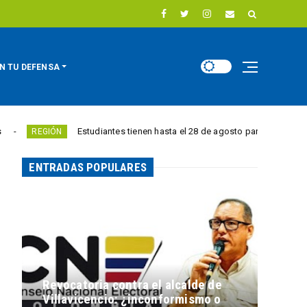
N TU DEFENSA
Estudiantes tienen hasta el 28 de agosto para competir por 10.000 
IÓN
ENTRADAS POPULARES
Revocatoria contra el alcalde de
Villavicencio: ¿inconformismo o