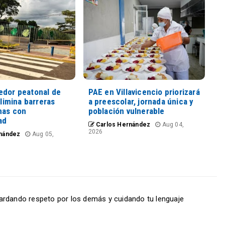
edor peatonal de
PAE en Villavicencio priorizará
elimina barreras
a preescolar, jornada única y
nas con
población vulnerable
ad
Carlos Hernández
Aug 04,
2026
nández
Aug 05,
ardando respeto por los demás y cuidando tu lenguaje