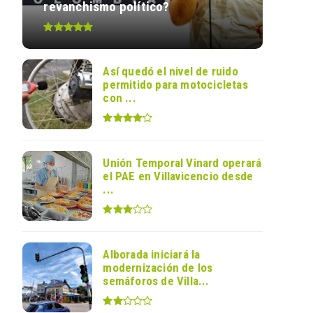
revanchismo político?
Así quedó el nivel de ruido
permitido para motocicletas
con ...
Unión Temporal Vinard operará
el PAE en Villavicencio desde
...
Alborada iniciará la
modernización de los
semáforos de Villa...