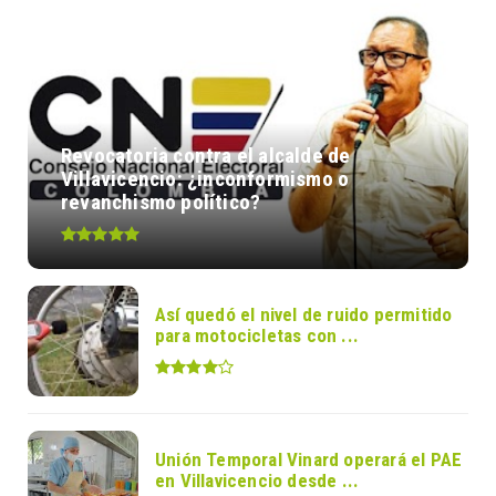
Revocatoria contra el alcalde de
Villavicencio: ¿inconformismo o
revanchismo político?
Así quedó el nivel de ruido permitido
para motocicletas con ...
Unión Temporal Vinard operará el PAE
en Villavicencio desde ...