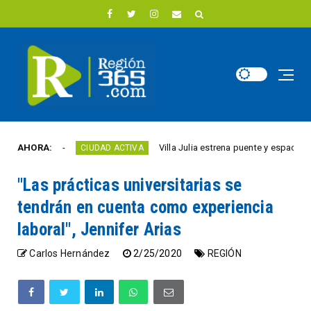
e año
AHORA:
Villa Julia estrena puente y espacios comer
CIUDAD ACTIVA
"Las prácticas universitarias se
tendrán en cuenta como experiencia
laboral", Jennifer Arias
Carlos Hernández
2/25/2020
REGIÓN