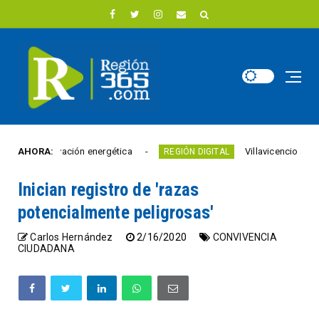
 innovación energética
AHORA:
Villavicencio abrió un nuevo
REGIÓN DIGITAL
Inician registro de 'razas
potencialmente peligrosas'
Carlos Hernández
2/16/2020
CONVIVENCIA
CIUDADANA