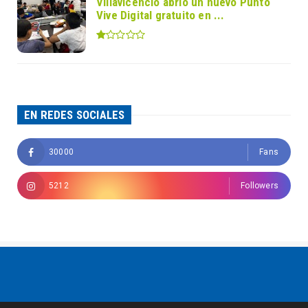
Villavicencio abrió un nuevo Punto
Vive Digital gratuito en ...
EN REDES SOCIALES
30000
Fans
5212
Followers