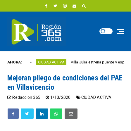
ste año
AHORA:
Villa Julia estrena puente y espacios com
CIUDAD ACTIVA
Mejoran pliego de condiciones del PAE
en Villavicencio
Redacción 365
1/13/2020
CIUDAD ACTIVA