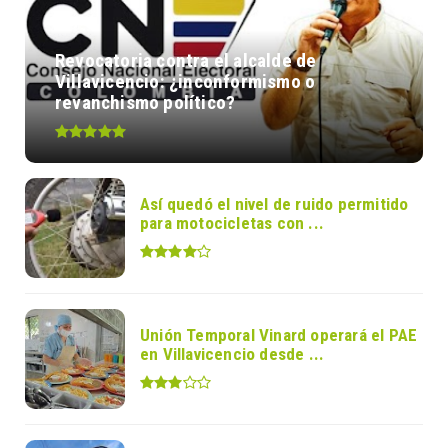
Revocatoria contra el alcalde de
Villavicencio: ¿inconformismo o
revanchismo político?
Así quedó el nivel de ruido permitido
para motocicletas con ...
Unión Temporal Vinard operará el PAE
en Villavicencio desde ...