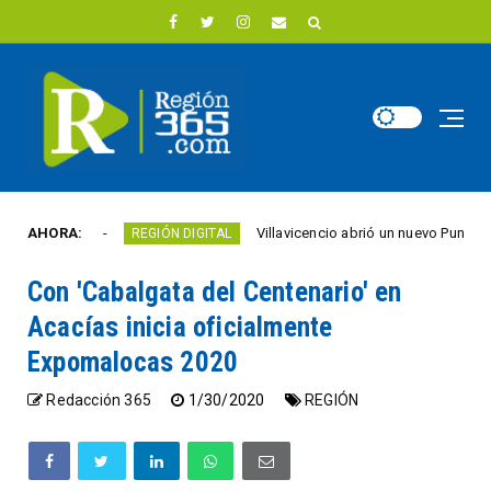
ética
AHORA:
Villavicencio abrió un nuevo Punto Vive Digita
REGIÓN DIGITAL
Con 'Cabalgata del Centenario' en
Acacías inicia oficialmente
Expomalocas 2020
Redacción 365
1/30/2020
REGIÓN