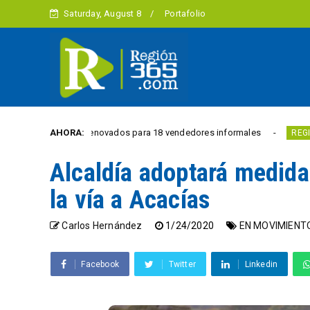
Saturday, August 8
Portafolio
merciales renovados para 18 vendedores informales
AHORA:
Estud
REGIÓN
Alcaldía adoptará medida
la vía a Acacías
Carlos Hernández
1/24/2020
EN MOVIMIENT
Facebook
Twitter
Linkedin