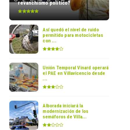
revanchismo político?
Así quedó el nivel de ruido
permitido para motocicletas
con ...
Unión Temporal Vinard operará
el PAE en Villavicencio desde
...
Alborada iniciará la
modernización de los
semáforos de Villa...