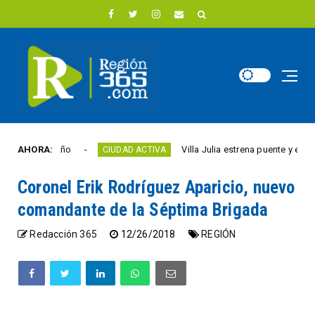
d este año
AHORA:
Villa Julia estrena puente y espacios 
CIUDAD ACTIVA
Coronel Erik Rodríguez Aparicio, nuevo
comandante de la Séptima Brigada
Redacción 365
12/26/2018
REGIÓN