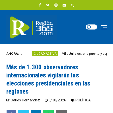
ste año
AHORA:
Villa Julia estrena puente y espacios com
CIUDAD ACTIVA
Más de 1.300 observadores
internacionales vigilarán las
elecciones presidenciales en las
regiones
Carlos Hernández
5/30/2026
POLÍTICA