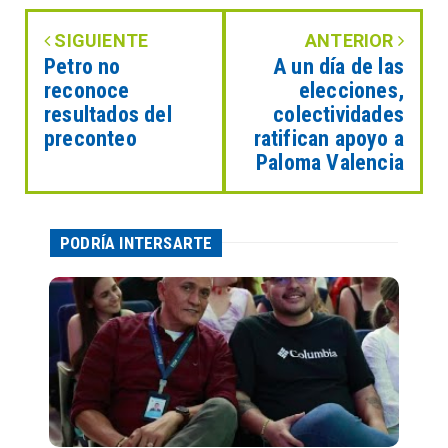
SIGUIENTE
ANTERIOR
Petro no
A un día de las
reconoce
elecciones,
resultados del
colectividades
preconteo
ratifican apoyo a
Paloma Valencia
PODRÍA INTERSARTE