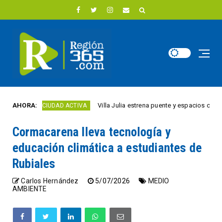
AHORA:
Villa Julia estrena puente y espacios comerciales
CIUDAD ACTIVA
Cormacarena lleva tecnología y
educación climática a estudiantes de
Rubiales
Carlos Hernández
5/07/2026
MEDIO
AMBIENTE