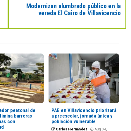
Modernizan alumbrado público en la
vereda El Cairo de Villavicencio
edor peatonal de
PAE en Villavicencio priorizará
elimina barreras
a preescolar, jornada única y
nas con
población vulnerable
ad
Carlos Hernández
Aug 04,