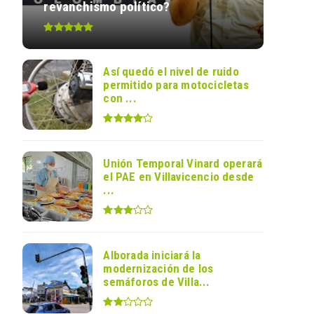
revanchismo político?
Así quedó el nivel de ruido
permitido para motocicletas
con ...
Unión Temporal Vinard operará
el PAE en Villavicencio desde
...
Alborada iniciará la
modernización de los
semáforos de Villa...