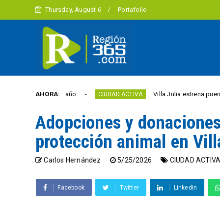
Thursday, August 6
Portafolio
ertad este año
AHORA:
Villa Julia estrena puente y espac
CIUDAD ACTIVA
Adopciones y donaciones 
protección animal en Vil
Carlos Hernández
5/25/2026
CIUDAD ACTIV
Facebook
Twitter
Linkedin