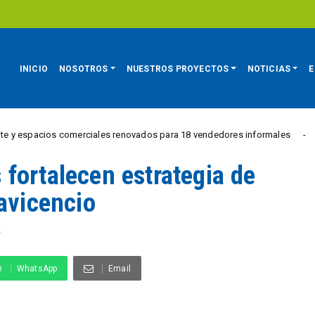
INICIO
NOSOTROS
NUESTROS PROYECTOS
NOTICIAS
E
ios comerciales renovados para 18 vendedores informales
REGIÓN
fortalecen estrategia de
lavicencio
A
WhatsApp
Email