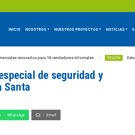
INICIO
NOSOTROS
NUESTROS PROYECTOS
NOTICIAS
E
ovados para 18 vendedores informales
Estudiantes tienen 
REGIÓN
 especial de seguridad y
a Santa
WhatsApp
Email