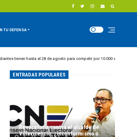
N TU DEFENSA
hasta el 28 de agosto para competir por 10.000 euros en innovación energé
ENTRADAS POPULARES
Revocatoria contra el alcalde de
Villavicencio: ¿inconformismo o