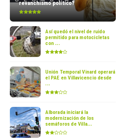
revanchismo político?
Así quedó el nivel de ruido
permitido para motocicletas
con ...
Unión Temporal Vinard operará
el PAE en Villavicencio desde
...
Alborada iniciará la
modernización de los
semáforos de Villa...