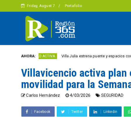
Friday, August 7
Portafolio
AHORA:
Villa Julia estrena puente y espacios comerciales ren
CIUDAD ACTIVA
Villavicencio activa plan
movilidad para la Seman
Carlos Hernández
4/03/2026
SEGURIDAD
Facebook
Twitter
Linkedin