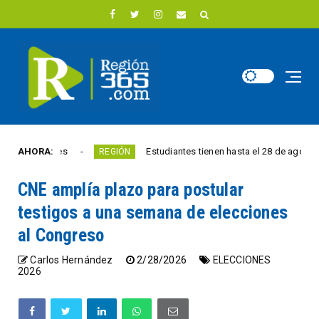
ormales
AHORA:
Estudiantes tienen hasta el 28 de agosto para co
REGIÓN
CNE amplía plazo para postular
testigos a una semana de elecciones
al Congreso
Carlos Hernández
2/28/2026
ELECCIONES
2026