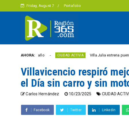
Friday, August 7
Portafolio
rtad este año
AHORA:
Villa Julia estrena puente y espaci
CIUDAD ACTIVA
Villavicencio respiró mej
el Día sin carro y sin mot
Carlos Hernández
10/23/2025
CIUDAD ACTI
Facebook
Twitter
Linkedin