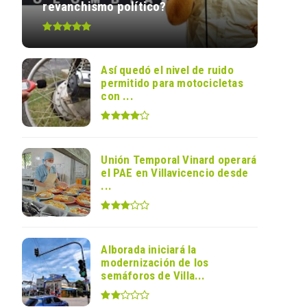
revanchismo político?
Así quedó el nivel de ruido
permitido para motocicletas
con ...
Unión Temporal Vinard operará
el PAE en Villavicencio desde
...
Alborada iniciará la
modernización de los
semáforos de Villa...