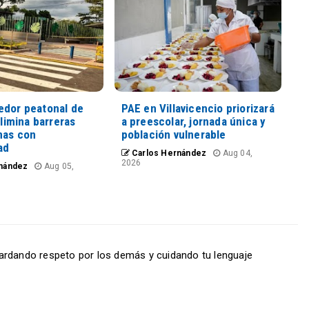
edor peatonal de
PAE en Villavicencio priorizará
elimina barreras
a preescolar, jornada única y
nas con
población vulnerable
ad
Carlos Hernández
Aug 04,
2026
nández
Aug 05,
ardando respeto por los demás y cuidando tu lenguaje