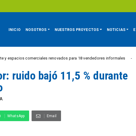
INICIO
NOSOTROS
NUESTROS PROYECTOS
NOTICIAS
E
os comerciales renovados para 18 vendedores informales
E
REGIÓN
or: ruido bajó 11,5 % durante
o
VA
WhatsApp
Email