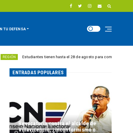
N TU DEFENSA
studiantes tienen hasta el 28 de agosto para competir por 10.000 euros en
ENTRADAS POPULARES
Revocatoria contra el alcalde de
Villavicencio: ¿inconformismo o