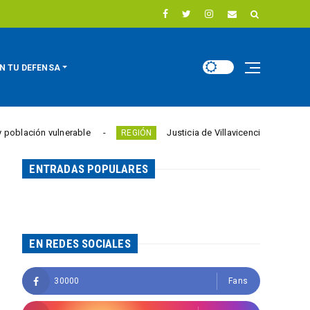
N TU DEFENSA
n vulnerable
Justicia de Villavicencio declara persona ause
REGIÓN
ENTRADAS POPULARES
EN REDES SOCIALES
30000
Fans