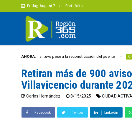
Friday, August 7
Portafolio
la Julia se mantuvo pese a la reconstrucción del puente
AHORA:
CIUDAD ACTI
Retiran más de 900 avisos
Villavicencio durante 20
Carlos Hernández
8/15/2025
CIUDAD ACTIV
Facebook
Twitter
Linkedin