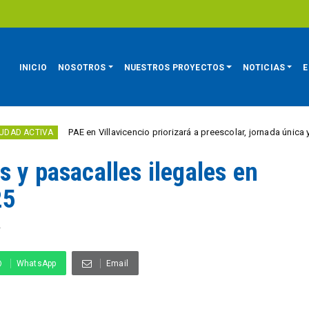
INICIO
NOSOTROS
NUESTROS PROYECTOS
NOTICIAS
E
PAE en Villavicencio priorizará a preescolar, jornada única y població
VA
 y pasacalles ilegales en
25
A
WhatsApp
Email