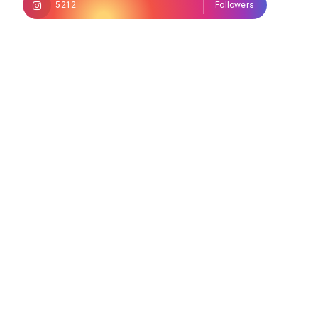
5212
Followers