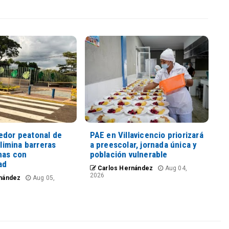
edor peatonal de
PAE en Villavicencio priorizará
elimina barreras
a preescolar, jornada única y
nas con
población vulnerable
ad
Carlos Hernández
Aug 04,
2026
nández
Aug 05,