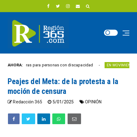
 barreras para personas con discapacidad
AHORA:
Movilid
EN MOVIMIENTO
Peajes del Meta: de la protesta a la
moción de censura
Redacción 365
5/01/2025
OPINIÓN