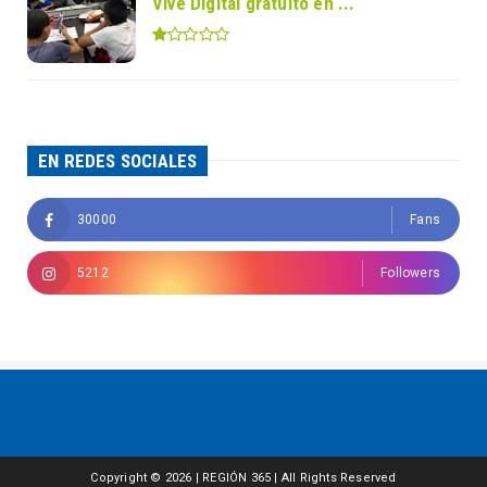
Vive Digital gratuito en ...
EN REDES SOCIALES
30000
Fans
5212
Followers
Copyright ©
2026 | REGIÓN 365 | All Rights Reserved