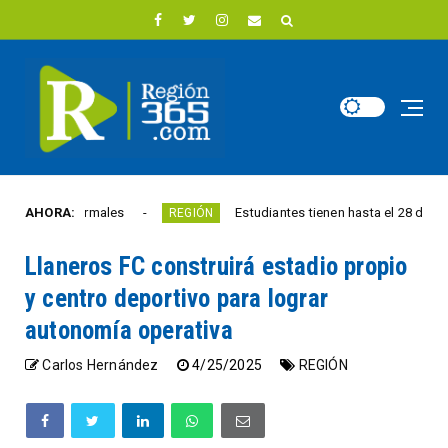
es informales
AHORA:
Estudiantes tienen hasta el 28 de agosto pa
REGIÓN
Llaneros FC construirá estadio propio
y centro deportivo para lograr
autonomía operativa
Carlos Hernández
4/25/2025
REGIÓN