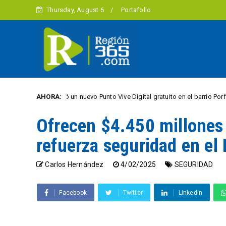
Thursday, August 6
Portafolio
cencio abrió un nuevo Punto Vive Digital gratuito en el barrio Porfía
AHORA:
CI
Ofrecen $4.450 millones 
refuerza seguridad en el
Carlos Hernández
4/02/2025
SEGURIDAD
Facebook
Twitter
Linkedin