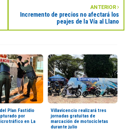
ANTERIOR
Incremento de precios no afectará los
peajes de la Vía al Llano
del Plan Fastidio
Villavicencio realizará tres
apturado por
jornadas gratuitas de
icrotráfico en La
marcación de motocicletas
durante julio