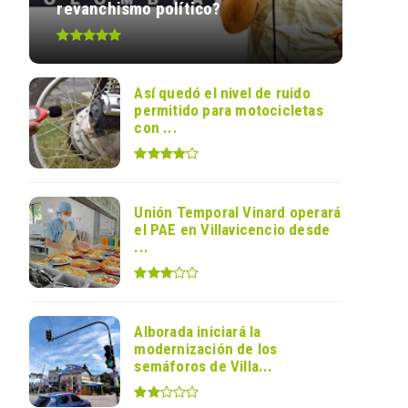
revanchismo político?
Así quedó el nivel de ruido
permitido para motocicletas
con ...
Unión Temporal Vinard operará
el PAE en Villavicencio desde
...
Alborada iniciará la
modernización de los
semáforos de Villa...