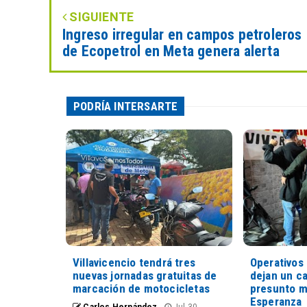
SIGUIENTE
Ingreso irregular en campos petroleros
de Ecopetrol en Meta genera alerta
PODRÍA INTERSARTE
Villavicencio tendrá tres
Operativos 
nuevas jornadas gratuitas de
dejan un c
marcación de motocicletas
presunto m
Esperanza