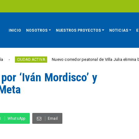
INICIO
NOSOTROS
NUESTROS PROYECTOS
NOTICIAS
E
Nuevo corredor peatonal de Villa Julia elimina barreras p
UDAD ACTIVA
por ‘Iván Mordisco’ y
 Meta
WhatsApp
Email